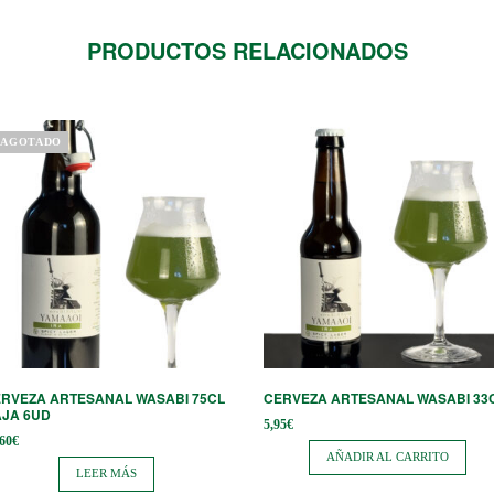
PRODUCTOS RELACIONADOS
AGOTADO
RVEZA ARTESANAL WASABI 75CL
CERVEZA ARTESANAL WASABI 33
JA 6UD
5,95
€
,60
€
AÑADIR AL CARRITO
LEER MÁS