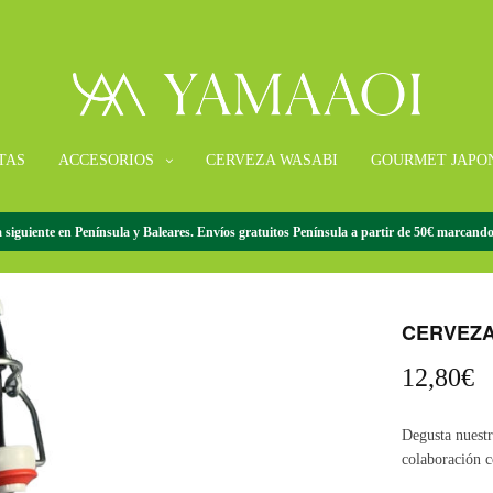
TAS
ACCESORIOS
CERVEZA WASABI
GOURMET JAPO
 siguiente en Península y Baleares. Envíos gratuitos Península a partir de 50€ marcando 
INICIO
/
CERVEZ
CERVEZA
12,80
€
Degusta nuestr
colaboración 