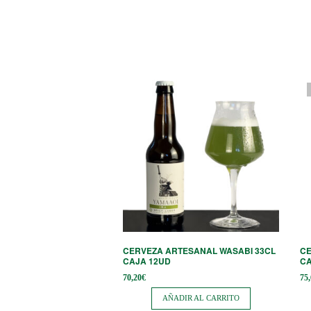
CERVEZA ARTESANAL WASABI 33CL
CE
CAJA 12UD
CA
70,20
€
75
AÑADIR AL CARRITO