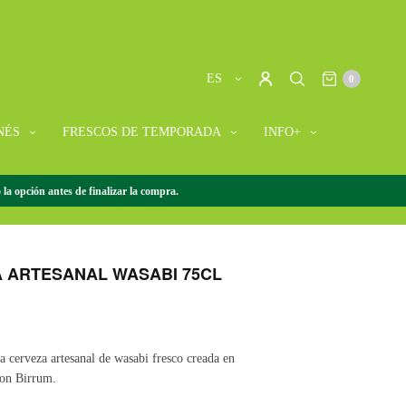
ES
0
NÉS
FRESCOS DE TEMPORADA
INFO+
la opción antes de finalizar la compra.
A WASABI
/
CERVEZA ARTESANAL WASABI 75CL
 ARTESANAL WASABI 75CL
a cerveza artesanal de wasabi fresco creada en
con Birrum.