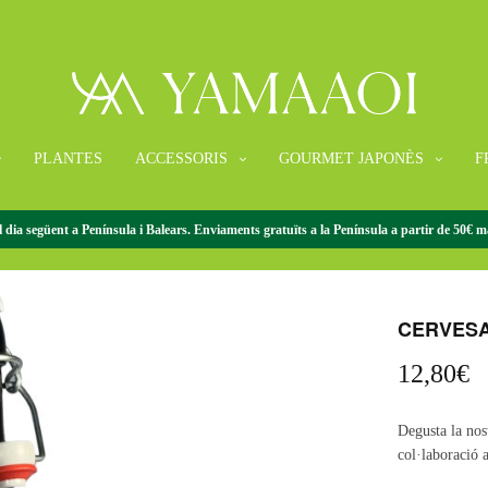
PLANTES
ACCESSORIS
GOURMET JAPONÈS
F
 dia següent a Península i Balears. Enviaments gratuïts a la Península a partir de 50€ ma
INICI
/
CERVESA
CERVESA
12,80
€
Degusta la nos
col·laboració