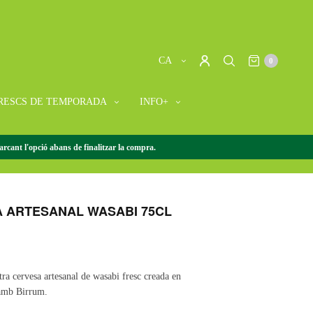
CA
0
RESCS DE TEMPORADA
INFO+
rcant l'opció abans de finalitzar la compra.
 ARTESANAL WASABI 75CL
 ARTESANAL WASABI 75CL
tra cervesa artesanal de wasabi fresc creada en
 amb Birrum.