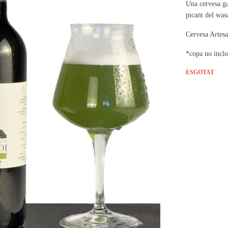
Una cervesa ga
picant del wasa
Cervesa Artes
*copa no inclo
ESGOTAT